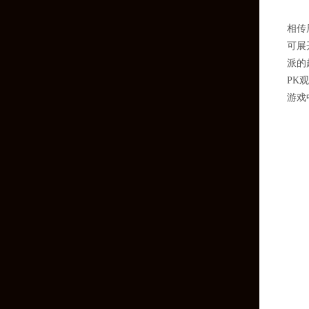
相传
可展
派的
PK
游戏