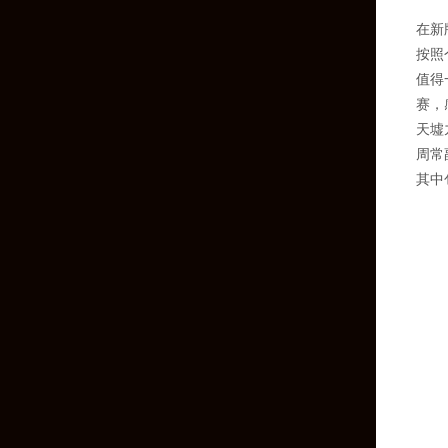
在新
按照
值得
赛，
天墟
周常
其中