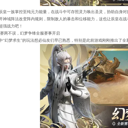
辰皇一族掌控至纯元力能量，在战斗中可存照灵力唤出圣灵，协助自身对
开神域阵法改变阵内规则，限制敌人的暴击和位移能力，这也让辰皇在战
超强战力吧！
观赛两不误，幻梦争锋全服赛事开启
中“幻梦求生”的玩法想必仙友们早已熟悉，特别是此前游戏刚刚推出了