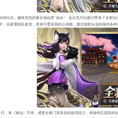
休闲玩法，趣味竞技的集合地仙界“庙会”，这次也为玩家们带来了全新
中，玩家需组队参加，变身可爱呆萌的小动物，通过接取头顶掉落的各种
11日，来《诛仙》手游，感受全新门派辰皇的超强战力，体验纯正国风的