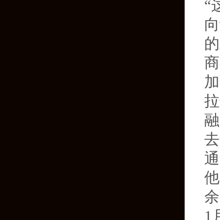
“
向
的
商
加
拉
融
去
通
他
余
1