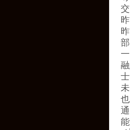
交
昨
昨
部
一
融
士
未
也
通
能