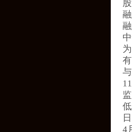
股
融
融
中
为
有
与
1
监
低
日
4