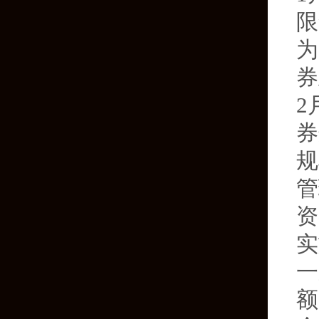
限
为
券
2
券
规
管
资
实
一
额